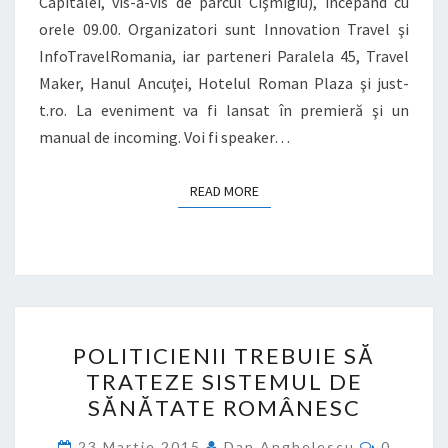
Capitalei, vis-a-vis de parcul Cişmigiu), începând cu
orele 09.00. Organizatori sunt Innovation Travel şi
InfoTravelRomania, iar parteneri Paralela 45, Travel
Maker, Hanul Ancuţei, Hotelul Roman Plaza şi just-
t.ro. La eveniment va fi lansat în premieră şi un
manual de incoming. Voi fi speaker…
READ MORE
READ MORE
POLITICIENII
POLITICIENII TREBUIE SĂ
TREBUIE
TRATEZE SISTEMUL DE
SĂ
SĂNĂTATE ROMÂNESC
TRATEZE
SISTEMUL
Commen
23 Martie 2015
Dan Anghelescu
0