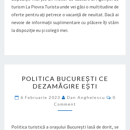
turism La Piovra Turista unde vei găsi o multitudine de
oferte pentru ați petrece o vacanță de neuitat. Dacă ai
nevoie de informații suplimentare cu plăcere îți stăm
la dispoziție eu și colegii mei.
POLITICA
POLITICA BUCUREȘTI CE
BUCUREȘTI
DEZAMĂGIRE EȘTI
CE
DEZAMĂGIRE
Commen
6 Februarie 2023
Dan Anghelescu
0
EȘTI
Comment
Politica turistică a orașului București lasă de dorit, se