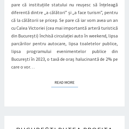
pare că instituțiile statului nu reușesc să înțeleagă
diferentă dintre „a călători” și „a face turism”, pentru
că la călătorii se pricep. Se pare că iar vom avea un an
cu Calea Victoriei (cea mai importantă arteră turistică
din București) închisă circulației auto în weekend, lipsa
parcărilor pentru autocare, lipsa toaletelor publice,
lipsa programului evenimentelor publice din
București în 2023, o taxă de oraș halucinantă de 2% pe
care o vor…
READ MORE
READ MORE
BUCUREȘTI