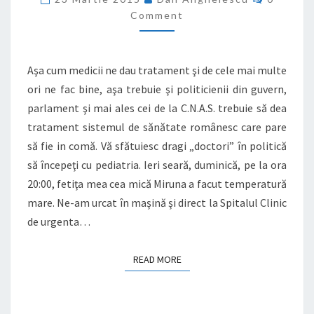
DE
Comment
SĂNĂTATE
ROMÂNESC
Aşa cum medicii ne dau tratament şi de cele mai multe
ori ne fac bine, aşa trebuie şi politicienii din guvern,
parlament şi mai ales cei de la C.N.A.S. trebuie să dea
tratament sistemul de sănătate românesc care pare
să fie in comă. Vă sfătuiesc dragi „doctori” în politică
să începeţi cu pediatria. Ieri seară, duminică, pe la ora
20:00, fetiţa mea cea mică Miruna a facut temperatură
mare. Ne-am urcat în maşină şi direct la Spitalul Clinic
de urgenta…
READ MORE
READ MORE