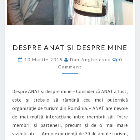
DESPRE
DESPRE ANAT ŞI DESPRE MINE
ANAT
ŞI
Commen
10 Martie 2015
Dan Anghelescu
0
DESPRE
Comment
MINE
Despre ANAT şi despre mine – Consider că ANAT a fost,
este şi trebuie să rămână cea mai puternică
organizaţie de turism din România. – ANAT are nevoie
de mai multă interacţiune între membrii săi, între
membrii şi parteneri, precum şi de o mai mare
vizibilitate. – Am o experienţă de 30 de ani de turism,