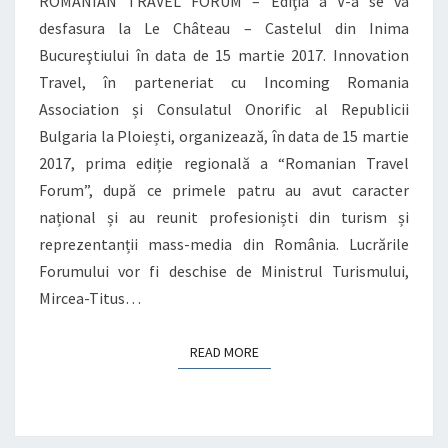
ROMANIAN TRAVEL FORUM – Ediţia a V-a se va
A
desfasura la Le Château – Castelul din Inima
Bucureştiului în data de 15 martie 2017. Innovation
Travel, în parteneriat cu Incoming Romania
Association și Consulatul Onorific al Republicii
Bulgaria la Ploiești, organizează, în data de 15 martie
2017, prima ediție regională a “Romanian Travel
Forum”, după ce primele patru au avut caracter
național și au reunit profesioniști din turism și
reprezentanții mass-media din România. Lucrările
Forumului vor fi deschise de Ministrul Turismului,
Mircea-Titus…
READ MORE
READ MORE