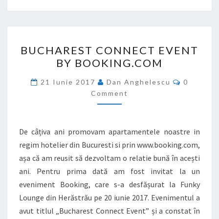
BUCHAREST
BUCHAREST CONNECT EVENT
CONNECT
BY BOOKING.COM
EVENT
BY
Comment
21 Iunie 2017
Dan Anghelescu
0
BOOKING.COM
Comment
De câțiva ani promovam apartamentele noastre in
regim hotelier din Bucuresti si prin www.booking.com,
așa că am reusit să dezvoltam o relatie bună în acești
ani. Pentru prima dată am fost invitat la un
eveniment Booking, care s-a desfășurat la Funky
Lounge din Herăstrău pe 20 iunie 2017. Evenimentul a
avut titlul „Bucharest Connect Event” și a constat în