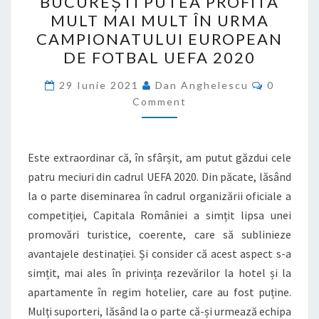
BUCUREȘTI PUTEA PROFITA
PUTEA
MULT MAI MULT ÎN URMA
PROFITA
CAMPIONATULUI EUROPEAN
MULT
DE FOTBAL UEFA 2020
MAI
Comment
MULT
29 Iunie 2021
Dan Anghelescu
0
Comment
ÎN
URMA
CAMPIONATULUI
Este extraordinar că, în sfârșit, am putut găzdui cele
EUROPEAN
patru meciuri din cadrul UEFA 2020. Din păcate, lăsând
DE
la o parte diseminarea în cadrul organizării oficiale a
FOTBAL
competiției, Capitala României a simțit lipsa unei
UEFA
promovări turistice, coerente, care să sublinieze
2020
avantajele destinației. Și consider că acest aspect s-a
simțit, mai ales în privința rezevărilor la hotel și la
apartamente în regim hotelier, care au fost puține.
Mulți suporteri, lăsând la o parte că-și urmează echipa