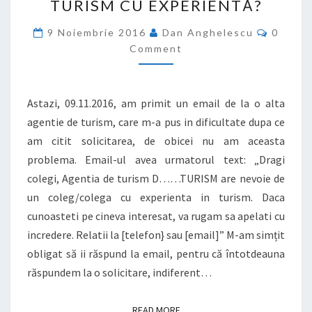
TURISM CU EXPERIENTĂ?
AGENT
DE
Commen
9 Noiembrie 2016
Dan Anghelescu
0
TURISM
Comment
CU
EXPERIENTĂ?
Astazi, 09.11.2016, am primit un email de la o alta
agentie de turism, care m-a pus in dificultate dupa ce
am citit solicitarea, de obicei nu am aceasta
problema. Email-ul avea urmatorul text: „Dragi
colegi, Agentia de turism D……TURISM are nevoie de
un coleg/colega cu experienta in turism. Daca
cunoasteti pe cineva interesat, va rugam sa apelati cu
incredere. Relatii la [telefon} sau [email]” M-am simțit
obligat să ii răspund la email, pentru că întotdeauna
răspundem la o solicitare, indiferent…
READ MORE
READ MORE