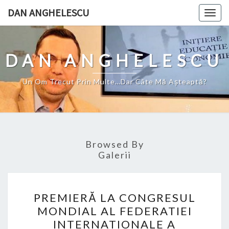
Skip
DAN ANGHELESCU
Togg
to
navig
content
DAN ANGHELESCU
Un Om Trecut Prin Multe…Dar Câte Mă Aşteaptă?
Browsed By
Galerii
PREMIERĂ
PREMIERĂ LA CONGRESUL
LA
MONDIAL AL FEDERATIEI
CONGRESUL
INTERNATIONALE A
MONDIAL