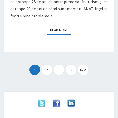
de aproape 25 de ani de antreprenoriat în turism şi de
aproape 20 de ani de când sunt membru ANAT. Inţeleg
foarte bine problemele…
READ MORE
READ MORE
Paginație
articole
2
…
5
Next
1