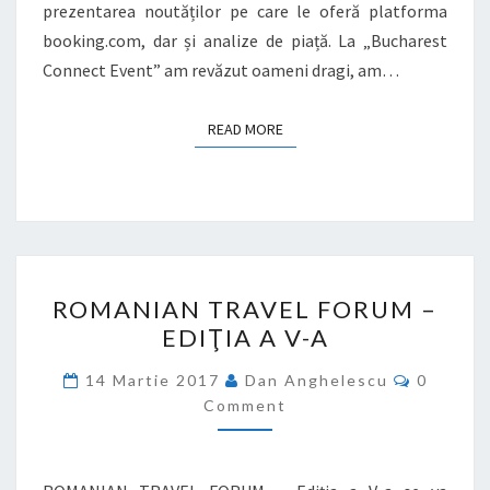
prezentarea noutăților pe care le oferă platforma
booking.com, dar și analize de piață. La „Bucharest
Connect Event” am revăzut oameni dragi, am…
READ MORE
READ MORE
ROMANIAN
ROMANIAN TRAVEL FORUM –
TRAVEL
EDIŢIA A V-A
FORUM
–
Commen
14 Martie 2017
Dan Anghelescu
0
EDIŢIA
Comment
A
V-