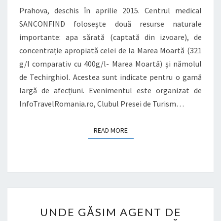
Prahova, deschis în aprilie 2015. Centrul medical
SANCONFIND folosește două resurse naturale
importante: apa sărată (captată din izvoare), de
concentrație apropiată celei de la Marea Moartă (321
g/l comparativ cu 400g/l- Marea Moartă) și nămolul
de Techirghiol. Acestea sunt indicate pentru o gamă
largă de afecțiuni. Evenimentul este organizat de
InfoTravelRomania.ro, Clubul Presei de Turism…
READ MORE
READ MORE
UNDE
UNDE GĂSIM AGENT DE
GĂSIM