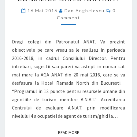
LA
CONSILIUL
Comments
16 Mai 2016
Dan Anghelescu
0
DIRECTOR
Comment
ANAT
Dragi colegi din Patronatul ANAT, Va prezint
obiectivele pe care vreau sa le realizez in perioada
2016-2018, in cadrul Consiliului Director. Pentru
intrebari, sugestii sau pareri va astept in numar cat
mai mare la AGA ANAT din 20 mai 2016, care se va
desfasura la Hotel Ramada North din Bucuresti.
“Programul in 12 puncte pentru resursele umane din
agentiile de turism membre A.N.A.T.”: Acreditarea
Centrului de evaluare A.N.A.T. prin modificarea
nivelului 4 a ocupatiei de agent de turism/ghid la…
READ MORE
READ MORE