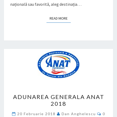
națională sau favorită, aleg destinația…
READ MORE
READ MORE
ADUNAREA
ADUNAREA GENERALA ANAT
GENERALA
2018
ANAT
2018
Comme
20 Februarie 2018
Dan Anghelescu
0