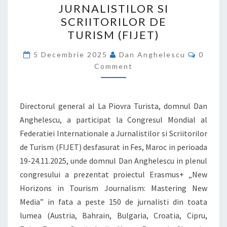
JURNALISTILOR SI
AL
SCRIITORILOR DE
FEDERATIEI
TURISM (FIJET)
INTERNATIONALE
Comme
A
5 Decembrie 2025
Dan Anghelescu
0
Comment
JURNALISTILOR
SI
SCRIITORILOR
Directorul general al La Piovra Turista, domnul Dan
DE
Anghelescu, a participat la Congresul Mondial al
TURISM (FIJET)
Federatiei Internationale a Jurnalistilor si Scriitorilor
de Turism (FIJET) desfasurat in Fes, Maroc in perioada
19-24.11.2025, unde domnul Dan Anghelescu in plenul
congresului a prezentat proiectul Erasmus+ „New
Horizons in Tourism Journalism: Mastering New
Media” in fata a peste 150 de jurnalisti din toata
lumea (Austria, Bahrain, Bulgaria, Croatia, Cipru,