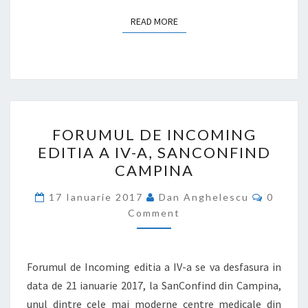
READ MORE
READ MORE
FORUMUL
FORUMUL DE INCOMING
DE
EDITIA A IV-A, SANCONFIND
INCOMING
CAMPINA
EDITIA
A
Commen
17 Ianuarie 2017
Dan Anghelescu
0
IV-
Comment
A,
SANCONFIND
Forumul de Incoming editia a IV-a se va desfasura in
CAMPINA
data de 21 ianuarie 2017, la SanConfind din Campina,
unul dintre cele mai moderne centre medicale din