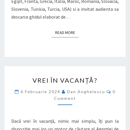
Egipt, Franta, Grecia, Italia, Maroc, Romania, Slovacia,
Slovenia, Tunisia, Turcia, USA) si a invitat audienta sa
descarce ghidul elaborat de…
READ MORE
READ MORE
VREI
VREI ÎN VACANȚĂ?
ÎN
VACANȚĂ?
Commen
6 Februarie 2024
Dan Anghelescu
0
Comment
Dacă vrei în vacanță, nimic mai simplu, îți pun la
dispoziție mai jos un motor de căutare al Agenției de