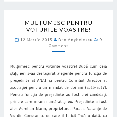
MULŢUMESC
MULŢUMESC PENTRU
PENTRU
VOTURILE VOASTRE!
VOTURILE
VOASTRE!
Commen
12 Martie 2015
Dan Anghelescu
0
Comment
Mulţumesc pentru voturile voastre! După cum deja
ştiţi, ieri s-au desfăşurat alegerile pentru funcţia de
preşedinte al ANAT şi pentru Consiliul Director al
asociaţiei pentru un mandat de doi ani (2015-2017).
Pentru funcţia de preşedinte au fost trei candidaţi,
printre care m-am numărat şi eu. Preşedinte a fost
ales Aurelian Marin, proprietarul Paradis Vacanţe de
Vis din Constanţa, pe care îl felicit încă o dată, cu