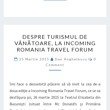
DESPRE
DESPRE TURISMUL DE
TURISMUL
VÂNĂTOARE, LA INCOMING
DE
ROMANIA TRAVEL FORUM
VÂNĂTOARE,
LA
Commen
25 Martie 2015
Dan Anghelescu
0
INCOMING
Comment
ROMANIA
TRAVEL
Îmi face o deosebită plăcere să vă invit la cea de-a
FORUM
doua ediţie a Incoming Romania Travel Forum, ce se va
desfăşura joi, 26 martie 2015 la Teatrul Elisabeta din
Bucureşti (situat între Mc Donald’s şi Primăria