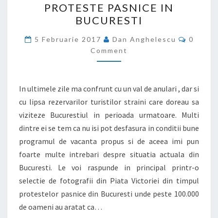
PROTESTE PASNICE IN
PASNICE
BUCURESTI
IN
BUCURESTI
Commen
5 Februarie 2017
Dan Anghelescu
0
Comment
In ultimele zile ma confrunt cu un val de anulari , dar si
cu lipsa rezervarilor turistilor straini care doreau sa
viziteze Bucurestiul in perioada urmatoare. Multi
dintre ei se tem ca nu isi pot desfasura in conditii bune
programul de vacanta propus si de aceea imi pun
foarte multe intrebari despre situatia actuala din
Bucuresti. Le voi raspunde in principal printr-o
selectie de fotografii din Piata Victoriei din timpul
protestelor pasnice din Bucuresti unde peste 100.000
de oameni au aratat ca…