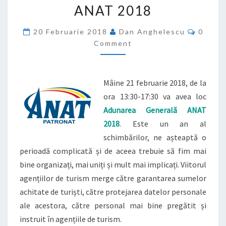
ANAT 2018
ANAT
2018
Comme
20 Februarie 2018
Dan Anghelescu
0
Comment
Mâine 21 februarie 2018, de la
ora 13:30-17:30 va avea loc
Adunarea
Generală
ANAT
2018
. Este un an al
schimbărilor, ne așteaptă o
perioadă complicată și de aceea trebuie să fim mai
bine organizați, mai uniți și mult mai implicați. Viitorul
agențiilor de turism merge către garantarea sumelor
achitate de turiști, către protejarea datelor personale
ale acestora, către personal mai bine pregătit și
instruit în agențiile de turism.