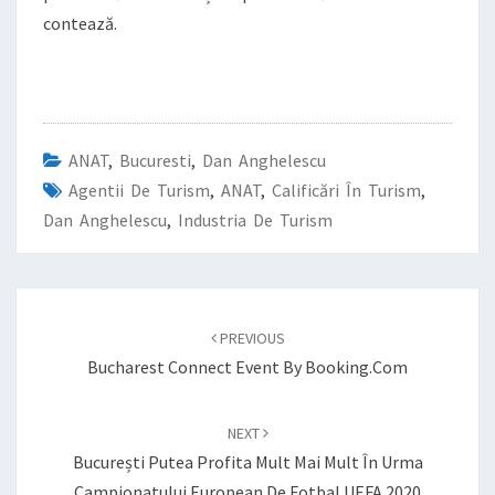
contează.
ANAT
,
Bucuresti
,
Dan Anghelescu
Agentii De Turism
,
ANAT
,
Calificări În Turism
,
Dan Anghelescu
,
Industria De Turism
Post
navigation
PREVIOUS
Bucharest Connect Event By Booking.com
NEXT
București Putea Profita Mult Mai Mult În Urma
Campionatului European De Fotbal UEFA 2020