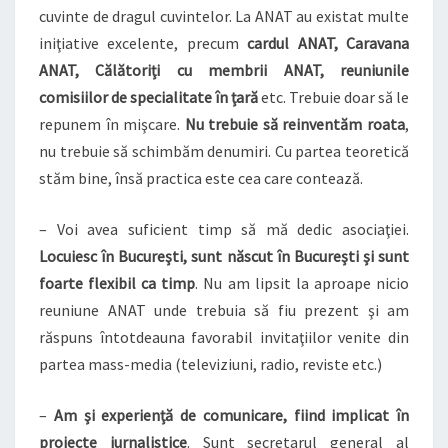
cuvinte de dragul cuvintelor. La ANAT au existat multe
iniţiative excelente, precum
cardul ANAT, Caravana
ANAT, Călătoriţi cu membrii ANAT, reuniunile
comisiilor de specialitate în ţară
etc. Trebuie doar să le
repunem în mişcare.
Nu trebuie să reinventăm roata
,
nu trebuie să schimbăm denumiri. Cu partea teoretică
stăm bine, însă practica este cea care contează.
– Voi avea suficient timp să mă dedic asociaţiei.
Locuiesc în Bucureşti, sunt născut în Bucureşti şi sunt
foarte flexibil ca timp
. Nu am lipsit la aproape nicio
reuniune ANAT unde trebuia să fiu prezent şi am
răspuns întotdeauna favorabil invitaţiilor venite din
partea mass-media (televiziuni, radio, reviste etc.)
–
Am şi experienţă de comunicare, fiind implicat în
proiecte jurnalistice
. Sunt secretarul general al