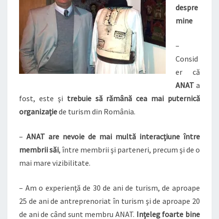
despre
mine
–
Consid
er că
ANAT
a
fost, este şi
trebuie să rămână cea mai puternică
organizaţie
de turism din România.
–
ANAT are nevoie de mai multă interacţiune între
membrii săi
, între membrii şi parteneri, precum şi de o
mai mare vizibilitate.
– Am o experienţă de 30 de ani de turism, de aproape
25 de ani de antreprenoriat în turism şi de aproape 20
de ani de când sunt membru ANAT.
Inţeleg foarte bine