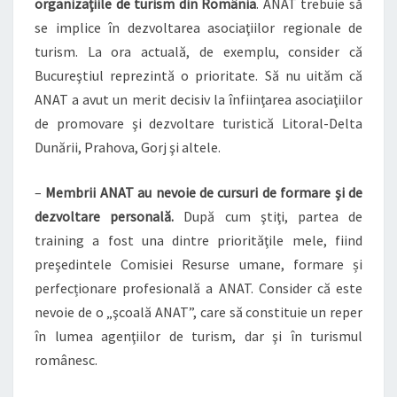
organizaţiile de turism din România
. ANAT trebuie să
se implice în dezvoltarea asociaţiilor regionale de
turism. La ora actuală, de exemplu, consider că
Bucureştiul reprezintă o prioritate. Să nu uităm că
ANAT a avut un merit decisiv la înfiinţarea asociaţiilor
de promovare şi dezvoltare turistică Litoral-Delta
Dunării, Prahova, Gorj şi altele.
–
Membrii ANAT au nevoie de cursuri de formare şi de
dezvoltare personală.
După cum ştiţi, partea de
training a fost una dintre priorităţile mele, fiind
preşedintele Comisiei Resurse umane, formare și
perfecționare profesională a ANAT. Consider că este
nevoie de o „şcoală ANAT”, care să constituie un reper
în lumea agenţiilor de turism, dar şi în turismul
românesc.