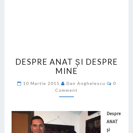
DESPRE
DESPRE ANAT ŞI DESPRE
ANAT
MINE
ŞI
DESPRE
Commen
10 Martie 2015
Dan Anghelescu
0
MINE
Comment
Despre
ANAT
şi