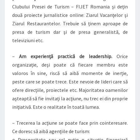
Clubului Presei de Turism – FIJET Romania şi deţin
două proiecte jurnalistice online: Ziarul Vacanţelor şi
Ziarul Restaurantelor. Trebuie să ţinem aproape de
presa de turism dar şi de presa generalistă, de
televiziuni etc.
–
Am experienţă practică de leadership.
Orice
organizaţie, deşi poate că fiecare membru este
valoros în sine, riscă să aibă momente de inerţie,
peste care se poate trece. Este nevoie de lideri care să
ofere direcţiile, proiectele etc. Majoritatea oamenilor
aşteaptă să fie invitaţi la acţiune, nu trec ei din proprie
iniţiativă. Este o realitate în toată lumea.
– Trecerea la acţiune se poate face prin cointeresare.
Ce doresc să aibă agenţiile de turism:
o Prosperitate sau cel puţin o situaţie financiară