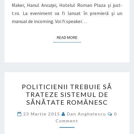
Maker, Hanul Ancuţei, Hotelul Roman Plaza şi just-
t.ro. La eveniment va fi lansat în premieră şi un
manual de incoming. Voi fi speaker…
READ MORE
READ MORE
POLITICIENII
POLITICIENII TREBUIE SĂ
TREBUIE
TRATEZE SISTEMUL DE
SĂ
SĂNĂTATE ROMÂNESC
TRATEZE
SISTEMUL
Commen
23 Martie 2015
Dan Anghelescu
0
DE
Comment
SĂNĂTATE