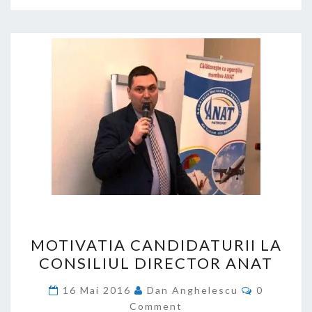
MOTIVATIA
MOTIVATIA CANDIDATURII LA
CANDIDATURII
CONSILIUL DIRECTOR ANAT
LA
CONSILIUL
Comments
16 Mai 2016
Dan Anghelescu
0
DIRECTOR
Comment