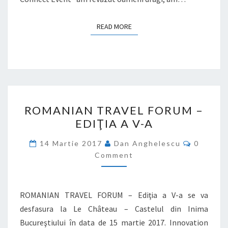
READ MORE
READ MORE
ROMANIAN
ROMANIAN TRAVEL FORUM –
TRAVEL
EDIŢIA A V-A
FORUM
–
Commen
14 Martie 2017
Dan Anghelescu
0
EDIŢIA
Comment
A
V-
ROMANIAN TRAVEL FORUM – Ediţia a V-a se va
A
desfasura la Le Château – Castelul din Inima
Bucureştiului în data de 15 martie 2017. Innovation