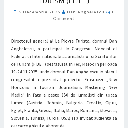
TURISM (FIJET)
INTERNATIONALE
Comme
A
5 Decembrie 2025
Dan Anghelescu
0
Comment
JURNALISTILOR
SI
SCRIITORILOR
Directorul general al La Piovra Turista, domnul Dan
DE
Anghelescu, a participat la Congresul Mondial al
TURISM (FIJET)
Federatiei Internationale a Jurnalistilor si Scriitorilor
de Turism (FIJET) desfasurat in Fes, Maroc in perioada
19-24.11.2025, unde domnul Dan Anghelescu in plenul
congresului a prezentat proiectul Erasmus+ „New
Horizons in Tourism Journalism: Mastering New
Media” in fata a peste 150 de jurnalisti din toata
lumea (Austria, Bahrain, Bulgaria, Croatia, Cipru,
Egipt, Franta, Grecia, Italia, Maroc, Romania, Slovacia,
Slovenia, Tunisia, Turcia, USA) si a invitat audienta sa
descarce ghidul elaborat de…