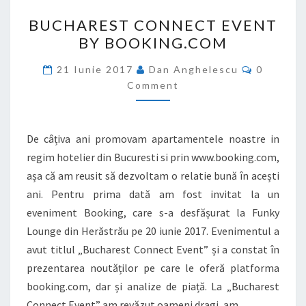
BUCHAREST
BUCHAREST CONNECT EVENT
CONNECT
BY BOOKING.COM
EVENT
BY
Comment
21 Iunie 2017
Dan Anghelescu
0
BOOKING.COM
Comment
De câțiva ani promovam apartamentele noastre in
regim hotelier din Bucuresti si prin www.booking.com,
așa că am reusit să dezvoltam o relatie bună în acești
ani. Pentru prima dată am fost invitat la un
eveniment Booking, care s-a desfășurat la Funky
Lounge din Herăstrău pe 20 iunie 2017. Evenimentul a
avut titlul „Bucharest Connect Event” și a constat în
prezentarea noutăților pe care le oferă platforma
booking.com, dar și analize de piață. La „Bucharest
Connect Event” am revăzut oameni dragi, am…