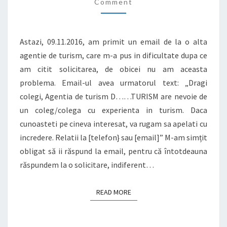
TURISM
Comment
CU
EXPERIENTĂ?
Astazi, 09.11.2016, am primit un email de la o alta
agentie de turism, care m-a pus in dificultate dupa ce
am citit solicitarea, de obicei nu am aceasta
problema. Email-ul avea urmatorul text: „Dragi
colegi, Agentia de turism D……TURISM are nevoie de
un coleg/colega cu experienta in turism. Daca
cunoasteti pe cineva interesat, va rugam sa apelati cu
incredere. Relatii la [telefon} sau [email]” M-am simțit
obligat să ii răspund la email, pentru că întotdeauna
răspundem la o solicitare, indiferent…
READ MORE
READ MORE