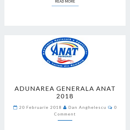
READ MORE
READ MORE
ADUNAREA
ADUNAREA GENERALA ANAT
GENERALA
2018
ANAT
2018
Comme
20 Februarie 2018
Dan Anghelescu
0
Comment