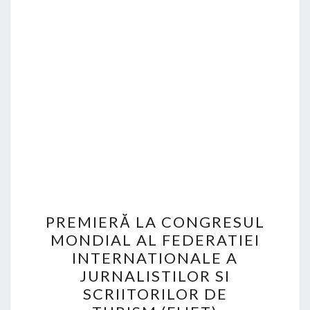
PREMIERĂ
PREMIERĂ LA CONGRESUL
LA
MONDIAL AL FEDERATIEI
CONGRESUL
INTERNATIONALE A
MONDIAL
JURNALISTILOR SI
AL
SCRIITORILOR DE
FEDERATIEI