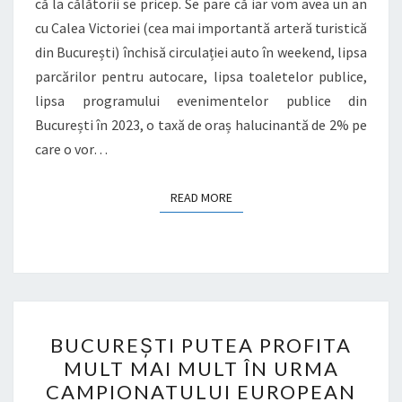
că la călătorii se pricep. Se pare că iar vom avea un an
cu Calea Victoriei (cea mai importantă arteră turistică
din București) închisă circulației auto în weekend, lipsa
parcărilor pentru autocare, lipsa toaletelor publice,
lipsa programului evenimentelor publice din
București în 2023, o taxă de oraș halucinantă de 2% pe
care o vor…
READ MORE
READ MORE
BUCUREȘTI
BUCUREȘTI PUTEA PROFITA
PUTEA
MULT MAI MULT ÎN URMA
PROFITA
CAMPIONATULUI EUROPEAN
MULT