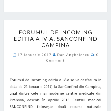
FORUMUL
FORUMUL DE INCOMING
DE
EDITIA A IV-A, SANCONFIND
INCOMING
CAMPINA
EDITIA
A
Commen
17 Ianuarie 2017
Dan Anghelescu
0
IV-
Comment
A,
SANCONFIND
Forumul de Incoming editia a IV-a se va desfasura in
CAMPINA
data de 21 ianuarie 2017, la SanConfind din Campina,
unul dintre cele mai moderne centre medicale din
Prahova, deschis în aprilie 2015. Centrul medical
SANCONFIND folosește două resurse naturale