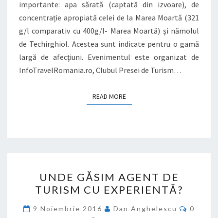
importante: apa sărată (captată din izvoare), de
concentrație apropiată celei de la Marea Moartă (321
g/l comparativ cu 400g/l- Marea Moartă) și nămolul
de Techirghiol. Acestea sunt indicate pentru o gamă
largă de afecțiuni. Evenimentul este organizat de
InfoTravelRomania.ro, Clubul Presei de Turism…
READ MORE
READ MORE
UNDE
UNDE GĂSIM AGENT DE
GĂSIM
TURISM CU EXPERIENTĂ?
AGENT
DE
Commen
9 Noiembrie 2016
Dan Anghelescu
0