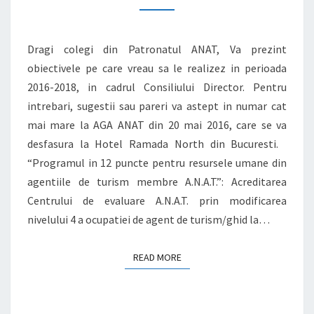
ANAT
Dragi colegi din Patronatul ANAT, Va prezint
obiectivele pe care vreau sa le realizez in perioada
2016-2018, in cadrul Consiliului Director. Pentru
intrebari, sugestii sau pareri va astept in numar cat
mai mare la AGA ANAT din 20 mai 2016, care se va
desfasura la Hotel Ramada North din Bucuresti.
“Programul in 12 puncte pentru resursele umane din
agentiile de turism membre A.N.A.T.”: Acreditarea
Centrului de evaluare A.N.A.T. prin modificarea
nivelului 4 a ocupatiei de agent de turism/ghid la…
READ MORE
READ MORE