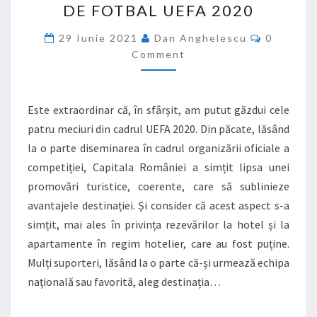
DE FOTBAL UEFA 2020
MAI
Comment
MULT
29 Iunie 2021
Dan Anghelescu
0
Comment
ÎN
URMA
CAMPIONATULUI
Este extraordinar că, în sfârșit, am putut găzdui cele
EUROPEAN
patru meciuri din cadrul UEFA 2020. Din păcate, lăsând
DE
la o parte diseminarea în cadrul organizării oficiale a
FOTBAL
competiției, Capitala României a simțit lipsa unei
UEFA
promovări turistice, coerente, care să sublinieze
2020
avantajele destinației. Și consider că acest aspect s-a
simțit, mai ales în privința rezevărilor la hotel și la
apartamente în regim hotelier, care au fost puține.
Mulți suporteri, lăsând la o parte că-și urmează echipa
națională sau favorită, aleg destinația…