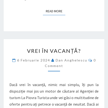
READ MORE
READ MORE
VREI
VREI ÎN VACANȚĂ?
ÎN
VACANȚĂ?
Commen
6 Februarie 2024
Dan Anghelescu
0
Comment
Dacă vrei în vacanță, nimic mai simplu, îți pun la
dispoziție mai jos un motor de căutare al Agenției de
turism La Piovra Turista unde vei găsi o multitudine de
oferte pentru ați petrece o vacanță de neuitat. Dacă ai