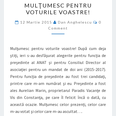
MULŢUMESC
MULŢUMESC PENTRU
PENTRU
VOTURILE VOASTRE!
VOTURILE
VOASTRE!
Commen
12 Martie 2015
Dan Anghelescu
0
Comment
Mulţumesc pentru voturile voastre! După cum deja
ştiţi, ieri s-au desfăşurat alegerile pentru funcţia de
preşedinte al ANAT şi pentru Consiliul Director al
asociaţiei pentru un mandat de doi ani (2015-2017).
Pentru funcţia de preşedinte au fost trei candidaţi,
printre care m-am numărat şi eu. Preşedinte a fost
ales Aurelian Marin, proprietarul Paradis Vacanţe de
Vis din Constanţa, pe care îl felicit încă o dată, cu
această ocazie. Mulțumesc celor prezenți, celor care
m-au votat şi celor care m-au ascultat….