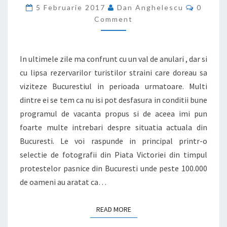
BUCURESTI
Commen
5 Februarie 2017
Dan Anghelescu
0
Comment
In ultimele zile ma confrunt cu un val de anulari , dar si
cu lipsa rezervarilor turistilor straini care doreau sa
viziteze Bucurestiul in perioada urmatoare. Multi
dintre ei se tem ca nu isi pot desfasura in conditii bune
programul de vacanta propus si de aceea imi pun
foarte multe intrebari despre situatia actuala din
Bucuresti. Le voi raspunde in principal printr-o
selectie de fotografii din Piata Victoriei din timpul
protestelor pasnice din Bucuresti unde peste 100.000
de oameni au aratat ca…
READ MORE
READ MORE