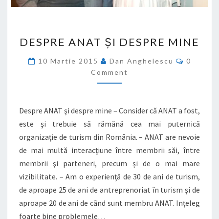
DESPRE
DESPRE ANAT ŞI DESPRE MINE
ANAT
ŞI
Commen
10 Martie 2015
Dan Anghelescu
0
DESPRE
Comment
MINE
Despre ANAT şi despre mine – Consider că ANAT a fost,
este şi trebuie să rămână cea mai puternică
organizaţie de turism din România. – ANAT are nevoie
de mai multă interacţiune între membrii săi, între
membrii şi parteneri, precum şi de o mai mare
vizibilitate. – Am o experienţă de 30 de ani de turism,
de aproape 25 de ani de antreprenoriat în turism şi de
aproape 20 de ani de când sunt membru ANAT. Inţeleg
foarte bine problemele…