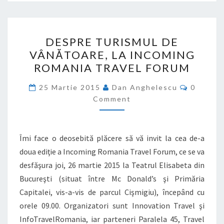
DESPRE
DESPRE TURISMUL DE
TURISMUL
VÂNĂTOARE, LA INCOMING
DE
ROMANIA TRAVEL FORUM
VÂNĂTOARE,
LA
Commen
25 Martie 2015
Dan Anghelescu
0
INCOMING
Comment
ROMANIA
TRAVEL
Îmi face o deosebită plăcere să vă invit la cea de-a
FORUM
doua ediţie a Incoming Romania Travel Forum, ce se va
desfăşura joi, 26 martie 2015 la Teatrul Elisabeta din
Bucureşti (situat între Mc Donald’s şi Primăria
Capitalei, vis-a-vis de parcul Cişmigiu), începând cu
orele 09.00. Organizatori sunt Innovation Travel şi
InfoTravelRomania, iar parteneri Paralela 45, Travel