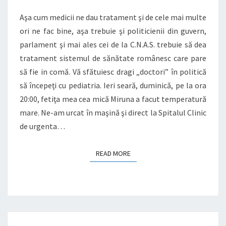
ROMÂNESC
Aşa cum medicii ne dau tratament şi de cele mai multe
ori ne fac bine, aşa trebuie şi politicienii din guvern,
parlament şi mai ales cei de la C.N.A.S. trebuie să dea
tratament sistemul de sănătate românesc care pare
să fie in comă. Vă sfătuiesc dragi „doctori” în politică
să începeţi cu pediatria. Ieri seară, duminică, pe la ora
20:00, fetiţa mea cea mică Miruna a facut temperatură
mare. Ne-am urcat în maşină şi direct la Spitalul Clinic
de urgenta…
READ MORE
READ MORE