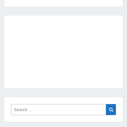
Search
Search
for: