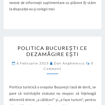
nevoie de informații suplimentare cu plăcere îți stăm
la dispoziție eu și colegii mei.
POLITICA
POLITICA BUCUREȘTI CE
BUCUREȘTI
DEZAMĂGIRE EȘTI
CE
DEZAMĂGIRE
Commen
6 Februarie 2023
Dan Anghelescu
0
EȘTI
Comment
Politica turistică a orașului București lasă de dorit, se
pare că instituțiile statului nu reușesc să înțeleagă
diferentă dintre „a călători” și „a face turism”, pentru