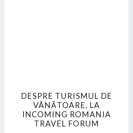
DESPRE
DESPRE TURISMUL DE
TURISMUL
VÂNĂTOARE, LA
DE
INCOMING ROMANIA
VÂNĂTOARE,
LA
TRAVEL FORUM
INCOMING