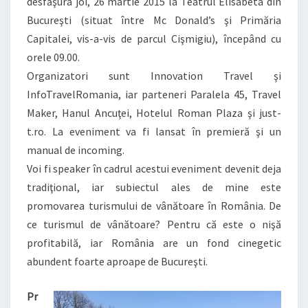
desfăşura joi, 26 martie 2015 la Teatrul Elisabeta din
Bucureşti (situat între Mc Donald’s şi Primăria
Capitalei, vis-a-vis de parcul Cişmigiu), începând cu
orele 09.00.
Organizatori sunt Innovation Travel şi
InfoTravelRomania, iar parteneri Paralela 45, Travel
Maker, Hanul Ancuţei, Hotelul Roman Plaza şi just-
t.ro. La eveniment va fi lansat în premieră şi un
manual de incoming.
Voi fi speaker în cadrul acestui eveniment devenit deja
tradiţional, iar subiectul ales de mine este
promovarea turismului de vânătoare în România. De
ce turismul de vânătoare? Pentru că este o nişă
profitabilă, iar România are un fond cinegetic
abundent foarte aproape de Bucureşti.
Pr