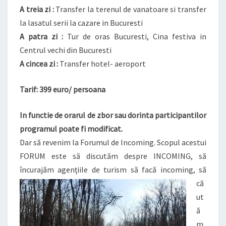
A treia zi :
Transfer la terenul de vanatoare si transfer
la lasatul serii la cazare in Bucuresti
A patra zi :
Tur de oras Bucuresti, Cina festiva in
Centrul vechi din Bucuresti
A cincea zi :
Transfer hotel- aeroport
Tarif: 399 euro/ persoana
In functie de orarul de zbor sau dorinta participantilor
programul poate fi modificat.
Dar să revenim la Forumul de Incoming. Scopul acestui
FORUM este să discutăm despre INCOMING, să
încurajăm
agenţiile de turism să facă incoming, să
că
ut
ă
m