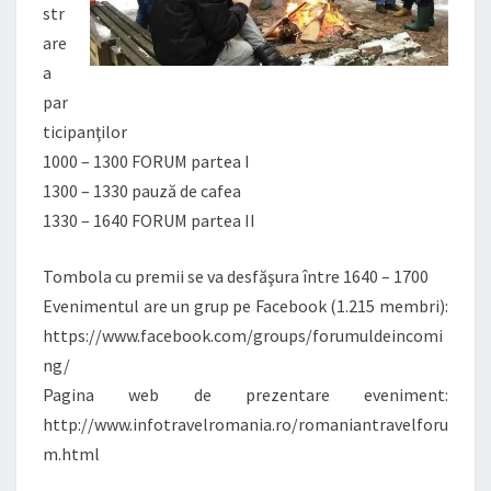
str
are
a
par
ticipanţilor
1000 – 1300 FORUM partea I
1300 – 1330 pauză de cafea
1330 – 1640 FORUM partea II
Tombola cu premii se va desfăşura între 1640 – 1700
Evenimentul are un grup pe Facebook (1.215 membri):
https://www.facebook.com/groups/forumuldeincomi
ng/
Pagina web de prezentare eveniment:
http://www.infotravelromania.ro/romaniantravelforu
m.html