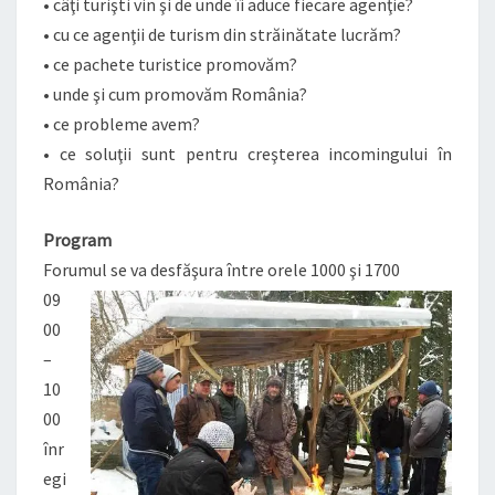
• câţi turişti vin şi de unde îi aduce fiecare agenţie?
• cu ce agenţii de turism din străinătate lucrăm?
• ce pachete turistice promovăm?
• unde şi cum promovăm România?
• ce probleme avem?
• ce soluţii sunt pentru creşterea incomingului în
România?
Program
Forumul se va desfăşura între orele 1000 şi 1700
09
00
–
10
00
înr
egi