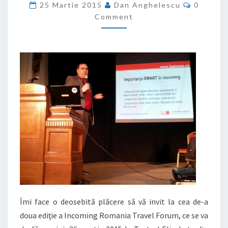
Commen
25 Martie 2015
Dan Anghelescu
0
ROMANIA
Comment
TRAVEL
FORUM
Îmi face o deosebită plăcere să vă invit la cea de-a
doua ediţie a Incoming Romania Travel Forum, ce se va