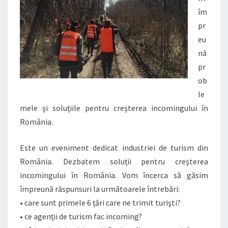
îm
pr
eu
nă
pr
ob
le
mele şi soluţiile pentru creşterea incomingului în
România.
Este un eveniment dedicat industriei de turism din
România. Dezbatem soluţii pentru creşterea
incomingului în România. Vom încerca să găsim
împreună răspunsuri la următoarele întrebări:
• care sunt primele 6 ţări care ne trimit turişti?
• ce agenţii de turism fac incoming?