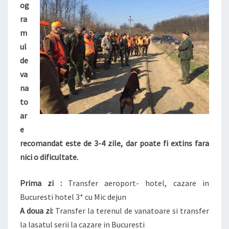
og
ra
m
ul
de
va
na
to
ar
e
recomandat este de 3-4 zile, dar poate fi extins fara
nici o dificultate.
Prima zi :
Transfer aeroport- hotel, cazare in
Bucuresti hotel 3* cu Mic dejun
A doua zi:
Transfer la terenul de vanatoare si transfer
la lasatul serii la cazare in Bucuresti