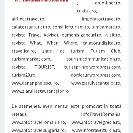
, drumliber.ro,
tuktuk.ro,
airlinestravel.ro, imperatortravel.ro,
calatorsauturist.ro, consilierturism.ro, lumeamare.ro,
revista Travel Advisor, oamenisiganduri.ro, ivisit.ro,
revista What, When, Where, calatoruldigital.ro,
travelica.ro, ziarul de turism Turism Club,
turismmarket.com, tourismcommunication.ro,
revista TOUR.IST, turistprinro.wordpress.com,
turism20.ro, dordetur.wordpress.com,
www.dananghelescu.ro, www.ziarulvacantelor.ro,
www.ziarulrestaurantelor.ro
De asemenea, evenimentul este promovat în toată
reţeaua InfoTravelRomania:
www.infotravelromania.ro, www.infotravelgrecia.ro,
www.infotravelbulgaria.ro, www.infotravelturcia.ro,