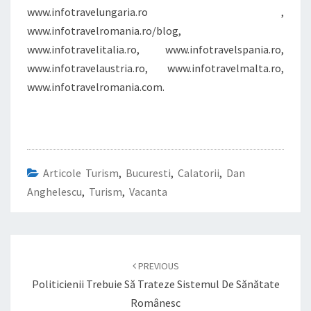
www.infotravelungaria.ro ,
www.infotravelromania.ro/blog,
www.infotravelitalia.ro, www.infotravelspania.ro,
www.infotravelaustria.ro, www.infotravelmalta.ro,
www.infotravelromania.com.
Articole Turism
,
Bucuresti
,
Calatorii
,
Dan
Anghelescu
,
Turism
,
Vacanta
Post
navigation
PREVIOUS
Politicienii Trebuie Să Trateze Sistemul De Sănătate
Românesc