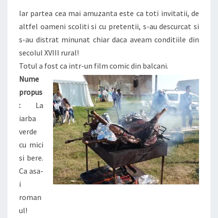
Iar partea cea mai amuzanta este ca toti invitatii, de
altfel oameni scoliti si cu pretentii, s-au descurcat si
s-au distrat minunat chiar daca aveam conditiile din
secolul XVIII rural!
Totul a fost ca intr-un film comic din balcani.
Nume
propus
:
La
iarba
verde
cu mici
si bere.
Ca asa-
i
roman
ul!