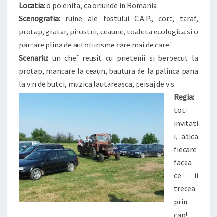
Locatia:
o poienita, ca oriunde in Romania
Scenografia:
ruine ale fostului C.A.P., cort, taraf,
protap, gratar, pirostrii, ceaune, toaleta ecologica si o
parcare plina de autoturisme care mai de care!
Scenariu:
un chef reusit cu prietenii si berbecut la
protap, mancare la ceaun, bautura de la palinca pana
la vin de butoi, muzica lautareasca, peisaj de vis
Regia:
toti
invitati
i, adica
fiecare
facea
ce ii
trecea
prin
cap!