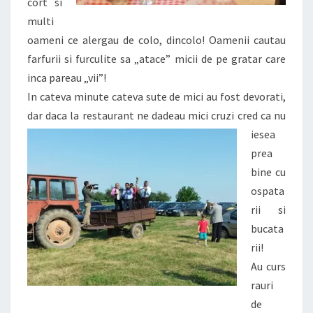
cort si
multi
oameni ce alergau de colo, dincolo! Oamenii cautau
farfurii si furculite sa „atace” micii de pe gratar care
inca pareau „vii”!
In cateva minute cateva sute de mici au fost devorati,
dar daca la
restaurant ne dadeau mici cruzi cred ca nu
iesea
prea
bine cu
ospata
rii si
bucata
rii!
Au curs
rauri
de