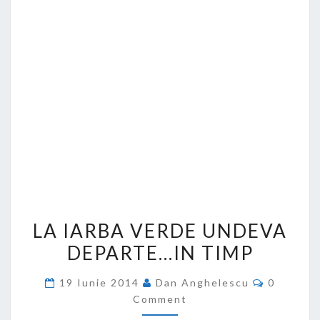
LA
LA IARBA VERDE UNDEVA
IARBA
DEPARTE…IN TIMP
VERDE
UNDEVA
Comment
19 Iunie 2014
Dan Anghelescu
0
DEPARTE…
Comment
IN