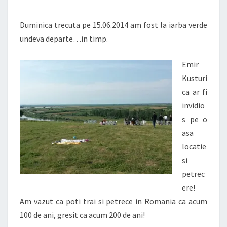
TIMP
Duminica trecuta pe 15.06.2014 am fost la iarba verde
undeva departe…in timp.
Emir
Kusturi
ca ar fi
invidio
s pe o
asa
locatie
si
petrec
ere!
Am vazut ca poti trai si petrece in Romania ca acum
100 de ani, gresit ca acum 200 de ani!