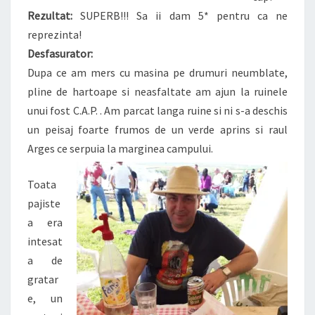
Rezultat:
SUPERB!!! Sa ii dam 5* pentru ca ne
reprezinta!
Desfasurator:
Dupa ce am mers cu masina pe drumuri neumblate,
pline de hartoape si neasfaltate am ajun la ruinele
unui fost C.A.P. . Am parcat langa ruine si ni s-a deschis
un peisaj foarte frumos de un verde aprins si raul
Arges ce serpuia la marginea campului.
Toata
pajiste
a era
intesat
a de
gratar
e, un