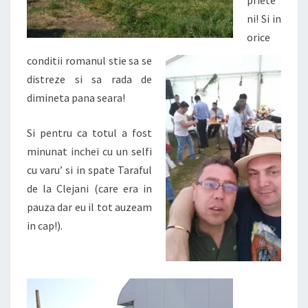
priete
ni!
Si in
orice
conditii romanul stie sa se
distreze si sa rada de
dimineta pana seara!
Si pentru ca totul a fost
minunat
inchei cu un selfi
cu varu’ si in spate Taraful
de la Clejani (care era in
pauza dar eu il tot auzeam
in cap!).