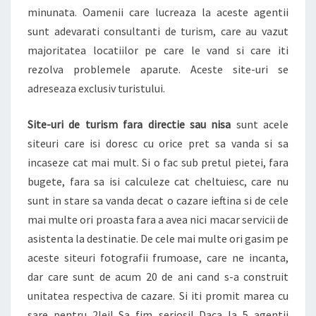
minunata. Oamenii care lucreaza la aceste agentii
sunt adevarati consultanti de turism, care au vazut
majoritatea locatiilor pe care le vand si care iti
rezolva problemele aparute. Aceste site-uri se
adreseaza exclusiv turistului.
Site-uri de turism fara directie sau nisa
sunt acele
siteuri care isi doresc cu orice pret sa vanda si sa
incaseze cat mai mult. Si o fac sub pretul pietei, fara
bugete, fara sa isi calculeze cat cheltuiesc, care nu
sunt in stare sa vanda decat o cazare ieftina si de cele
mai multe ori proasta fara a avea nici macar servicii de
asistenta la destinatie. De cele mai multe ori gasim pe
aceste siteuri fotografii frumoase, care ne incanta,
dar care sunt de acum 20 de ani cand s-a construit
unitatea respectiva de cazare. Si iti promit marea cu
sare pentru 2lei! Sa fim seriosi! Daca la 5 agentii