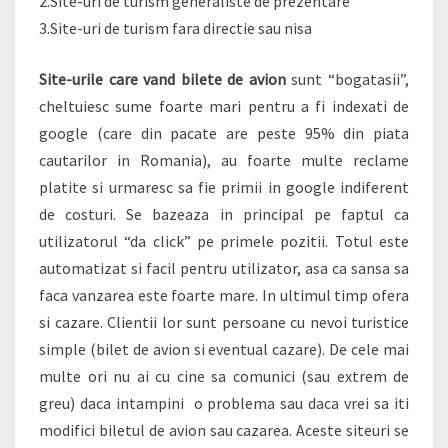
2.Site-uri de turism generaliste de prezentare
3.Site-uri de turism fara directie sau nisa
Site-urile care vand bilete de avion
sunt “bogatasii”,
cheltuiesc sume foarte mari pentru a fi indexati de
google (care din pacate are peste 95% din piata
cautarilor in Romania), au foarte multe reclame
platite si urmaresc sa fie primii in google indiferent
de costuri. Se bazeaza in principal pe faptul ca
utilizatorul “da click” pe primele pozitii. Totul este
automatizat si facil pentru utilizator, asa ca sansa sa
faca vanzarea este foarte mare. In ultimul timp ofera
si cazare. Clientii lor sunt persoane cu nevoi turistice
simple (bilet de avion si eventual cazare). De cele mai
multe ori nu ai cu cine sa comunici (sau extrem de
greu) daca intampini o problema sau daca vrei sa iti
modifici biletul de avion sau cazarea. Aceste siteuri se