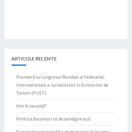
ARTICOLE RECENTE
Premieră la Congresul Mondial al Federatiei
Internationale a Jurnalistilor si Scriitorilor de
Turism (FIJET)
Vrei în vacanță?
Politica București ce dezamăgire ești
București putea profita mult mai mult în urma