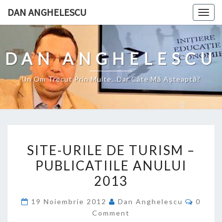
Skip
DAN ANGHELESCU
Togg
to
navig
content
DAN ANGHELESCU
Un Om Trecut Prin Multe…Dar Câte Mă Aşteaptă?
SITE-
SITE-URILE DE TURISM –
URILE
PUBLICATIILE ANULUI
DE
2013
TURISM
–
Comme
19 Noiembrie 2012
Dan Anghelescu
0
PUBLICATIILE
Comment
ANULUI