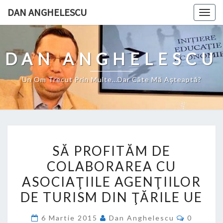
Skip
DAN ANGHELESCU
Togg
to
navig
content
DAN ANGHELESCU
Un Om Trecut Prin Multe…Dar Câte Mă Aşteaptă?
SĂ
SĂ PROFITĂM DE
PROFITĂM
COLABORAREA CU
DE
ASOCIAŢIILE AGENŢIILOR
COLABORAREA
CU
DE TURISM DIN ŢĂRILE UE
ASOCIAŢIILE
Comment
6 Martie 2015
Dan Anghelescu
0
AGENŢIILOR