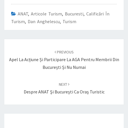
ANAT
,
Articole Turism
,
Bucuresti
,
Calificări În
Turism
,
Dan Anghelescu
,
Turism
Post
navigation
PREVIOUS
Apel La Acțiune Și Participare La AGA Pentru Membrii Din
București Și Nu Numai
NEXT
Despre ANAT Şi Bucureşti Ca Oraş Turistic