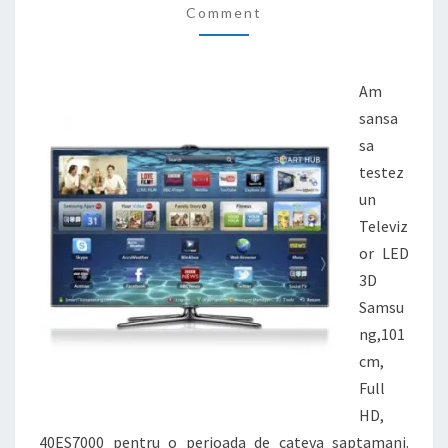
Comment
CM,
FULL
HD,
Am
40ES7000
sansa
sa
testez
un
Televiz
or LED
3D
Samsu
ng,101
cm,
Full
HD,
40ES7000 pentru o perioada de cateva saptamani.