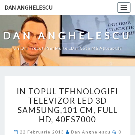
Skip
DAN ANGHELESCU
Togg
to
navig
content
DAN ANGHELESCU
Un Om Trecut Prin Multe…Dar Câte Mă Aşteaptă?
IN
IN TOPUL TEHNOLOGIEI
TOPUL
TELEVIZOR LED 3D
TEHNOLOGIEI
SAMSUNG,101 CM, FULL
TELEVIZOR
LED
HD, 40ES7000
3D
Comme
22 Februarie 2013
Dan Anghelescu
0
SAMSUNG,101