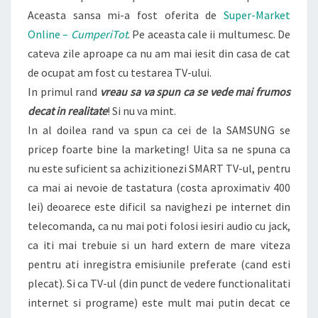
Aceasta sansa mi-a fost oferita de
Super-Market
Online –
CumperiTot
. Pe aceasta cale ii multumesc. De
cateva zile aproape ca nu am mai iesit din casa de cat
de ocupat am fost cu testarea TV-ului.
In primul rand
vreau sa va spun ca se vede mai frumos
decat in realitate
! Si nu va mint.
In al doilea rand va spun ca cei de la SAMSUNG se
pricep foarte bine la marketing! Uita sa ne spuna ca
nu este suficient sa achizitionezi SMART TV-ul, pentru
ca mai ai nevoie de tastatura (costa aproximativ 400
lei) deoarece este dificil sa navighezi pe internet din
telecomanda, ca nu mai poti folosi iesiri audio cu jack,
ca iti mai trebuie si un hard extern de mare viteza
pentru ati inregistra emisiunile preferate (cand esti
plecat). Si ca TV-ul (din punct de vedere functionalitati
internet si programe) este mult mai putin decat ce