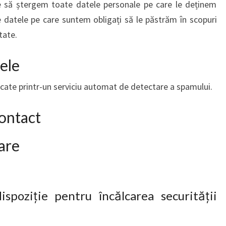
e să ștergem toate datele personale pe care le deținem
e datele pe care suntem obligați să le păstrăm în scopuri
tate.
ele
ificate printr-un serviciu automat de detectare a spamului.
contact
are
spoziție pentru încălcarea securității