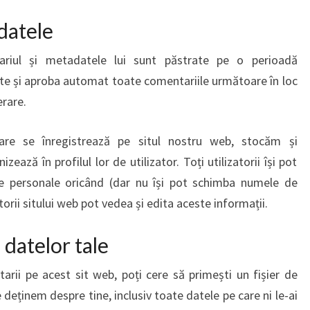
datele
ariul și metadatele lui sunt păstrate pe o perioadă
e și aproba automat toate comentariile următoare în loc
rare.
 care se înregistrează pe situl nostru web, stocăm și
zează în profilul lor de utilizator. Toți utilizatorii își pot
le personale oricând (dar nu își pot schimba numele de
orii sitului web pot vedea și edita aceste informații.
 datelor tale
arii pe acest sit web, poți cere să primești un fișier de
 deținem despre tine, inclusiv toate datele pe care ni le-ai