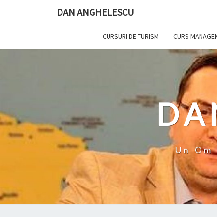
Skip
DAN ANGHELESCU
to
content
CURSURI DE TURISM
CURS MANAGEME
DA
Un Om 