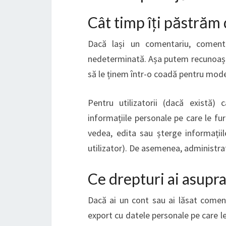
Cât timp îți păstrăm 
Dacă lași un comentariu, coment
nedeterminată. Așa putem recunoașt
să le ținem într-o coadă pentru mode
Pentru utilizatorii (dacă există)
informațiile personale pe care le furni
vedea, edita sau șterge informații
utilizator). De asemenea, administrat
Ce drepturi ai asupra
Dacă ai un cont sau ai lăsat coment
export cu datele personale pe care le