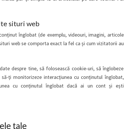
te situri web
conținut înglobat (de exemplu, videouri, imagini, articole
situri web se comporta exact la fel ca și cum vizitatorii au
date despre tine, să folosească cookie-uri, să înglobeze
 să-ți monitorizeze interacțiunea cu conținutul înglobat,
țiunea cu conținutul înglobat dacă ai un cont și ești
ele tale