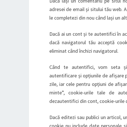
Dacă lași un comentariu pe situl no
adresei de email și sitului tău web. 
le completezi din nou când lași un alt
Dacă ai un cont și te autentifici în
dacă navigatorul tău acceptă cook
eliminat când închizi navigatorul.
Când te autentifici, vom seta și
autentificare și opțiunile de afișare
zile, iar cele pentru opțiuni de afi
minte”, cookie-urile tale de au
dezautentifici din cont, cookie-urile 
Dacă editezi sau publici un articol, 
cookie nu include date personale și 