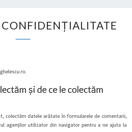
POLITICĂ
E CONFIDENȚIALITATE
DE
CONFIDENȚIALITATE
nghelescu.ro.
lectăm și de ce le colectăm
sit, colectăm datele arătate în formularele de comentarii,
irul agenților utilizator din navigator pentru a ne ajuta la