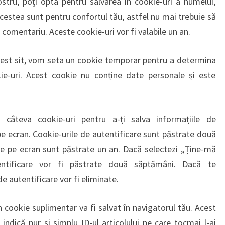
stru, poți opta pentru salvarea în cookie-uri a numelui,
Acestea sunt pentru confortul tău, astfel nu mai trebuie să
 comentariu. Aceste cookie-uri vor fi valabile un an.
 acest sit, vom seta un cookie temporar pentru a determina
ie-uri. Acest cookie nu conține date personale și este
 câteva cookie-uri pentru a-ți salva informațiile de
 pe ecran. Cookie-urile de autentificare sunt păstrate două
șare pe ecran sunt păstrate un an. Dacă selectezi „Ține-mă
tentificare vor fi păstrate două săptămâni. Dacă te
de autentificare vor fi eliminate.
un cookie suplimentar va fi salvat în navigatorul tău. Acest
indică pur și simplu ID-ul articolului pe care tocmai l-ai