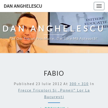
Skip
DAN ANGHELESCU
Togg
to
navig
content
DAN ANGHELESCU
Un Om Trecut Prin Multe…Dar Câte Mă Aşteaptă?
FABIO
Published
23 Iulie 2012
At
300 × 310
In
Frecce Tricolori Şi „poneii” Lor La
Bucuresti