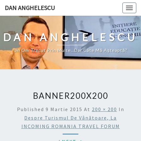
Skip
DAN ANGHELESCU
Togg
to
navig
content
DAN ANGHELESCU
Un Om Trecut Prin Multe…Dar Câte Mă Aşteaptă?
BANNER200X200
Published
9 Martie 2015
At
200 × 200
In
Despre Turismul De Vânătoare, La
INCOMING ROMANIA TRAVEL FORUM