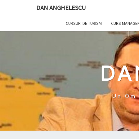
Skip
DAN ANGHELESCU
to
content
CURSURI DE TURISM
CURS MANAGEME
DA
Un Om 