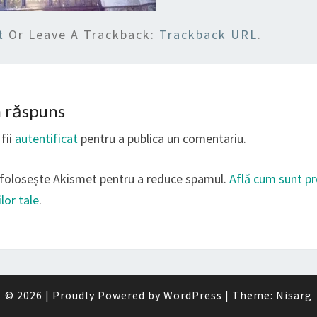
t
Or Leave A Trackback:
Trackback URL
.
n răspuns
fii
autentificat
pentru a publica un comentariu.
 folosește Akismet pentru a reduce spamul.
Află cum sunt p
lor tale
.
© 2026
|
Proudly Powered by
WordPress
|
Theme:
Nisarg